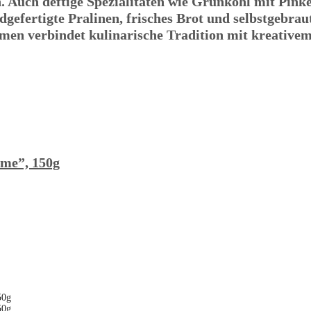
Auch deftige Spezialitäten wie Grünkohl mit Pinke
dgefertigte Pralinen, frisches Brot und selbstgebr
emen verbindet kulinarische Tradition mit kreative
eme”, 150g