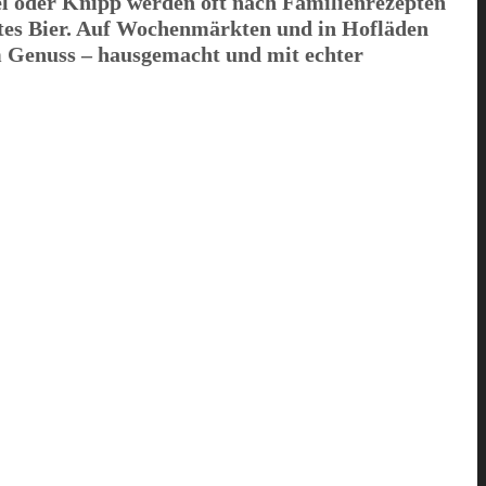
l oder Knipp werden oft nach Familienrezepten
autes Bier. Auf Wochenmärkten und in Hofläden
m Genuss – hausgemacht und mit echter