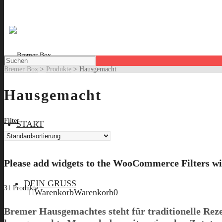
Bremer Box
>
Produkte
>
Hausgemacht
Hausgemacht
Filter
START
Please add widgets to the WooCommerce Filters wi
DEIN GRUSS
31 Produkte
Warenkorb
Warenkorb
0
Bremer Hausgemachtes steht für traditionelle Reze