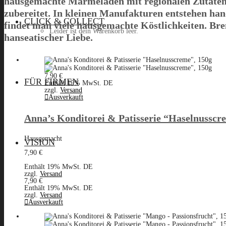
hausgemachte Marmeladen mit regionalen Zutaten. 
zubereitet. In kleinen Manufakturen entstehen han
CLICK & COLLECT
findet man viele hausgemachte Köstlichkeiten. Br
Leider ist dein Warenkorb leer.
hanseatischer Liebe.
Menü
7,90
€
FÜR FIRMEN
Enthält 19% MwSt. DE
zzgl.
Versand
Ausverkauft
Anna’s Konditorei & Patisserie “Haselnusscr
Hausgemacht
VISION
7,90
€
Enthält 19% MwSt. DE
zzgl.
Versand
7,90
€
Enthält 19% MwSt. DE
zzgl.
Versand
Ausverkauft